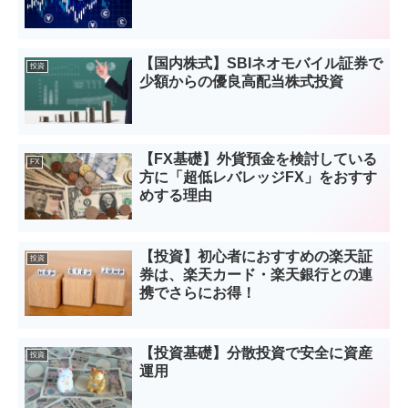
【国内株式】SBIネオモバイル証券で
投資
少額からの優良高配当株式投資
【FX基礎】外貨預金を検討している
FX
方に「超低レバレッジFX」をおすす
めする理由
【投資】初心者におすすめの楽天証
投資
券は、楽天カード・楽天銀行との連
携でさらにお得！
【投資基礎】分散投資で安全に資産
投資
運用