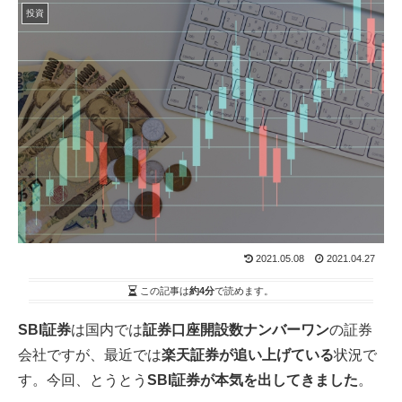
投資
2021.05.08
2021.04.27
この記事は
約4分
で読めます。
SBI証券
は国内では
証券口座開設数ナンバーワン
の証券
会社ですが、最近では
楽天証券が追い上げている
状況で
す。今回、とうとう
SBI証券が本気を出してきました
。