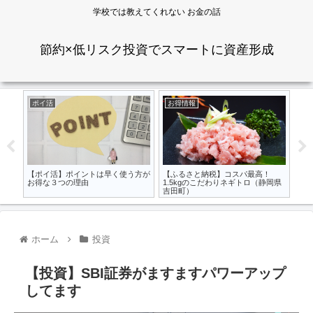
学校では教えてくれない お金の話
節約×低リスク投資でスマートに資産形成
ポイ活
お得情報
投
ら
【
快適に
き
【ポイ活】ポイントは早く使う方が
【ふるさと納税】コスパ最高！
お得な３つの理由
1.5kgのこだわりネギトロ（静岡県
吉田町）
ホーム
投資
【投資】SBI証券がますますパワーアップ
してます