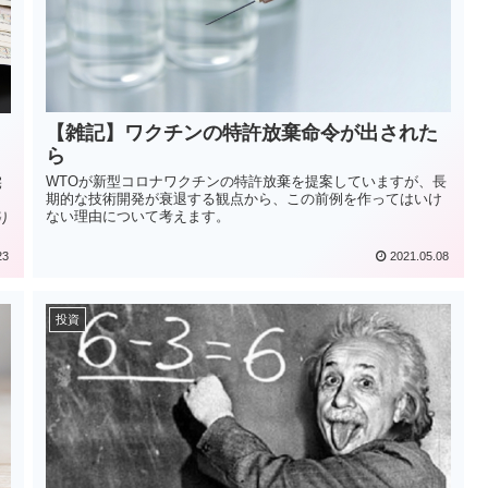
【雑記】ワクチンの特許放棄命令が出された
ら
WTOが新型コロナワクチンの特許放棄を提案していますが、長
宅
期的な技術開発が衰退する観点から、この前例を作ってはいけ
ない理由について考えます。
り
23
2021.05.08
投資