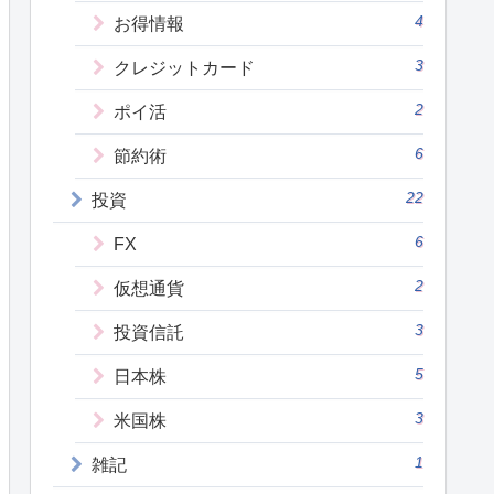
4
お得情報
3
クレジットカード
2
ポイ活
6
節約術
22
投資
6
FX
2
仮想通貨
3
投資信託
5
日本株
3
米国株
1
雑記