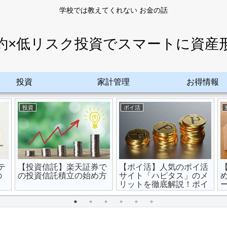
学校では教えてくれない お金の話
約×低リスク投資でスマートに資産
投資
家計管理
お得情報
投資
ポイ活
テ
【投資信託】楽天証券で
【ポイ活】人気のポイ活
の
の投資信託積立の始め方
サイト「ハピタス」のメ
リットを徹底解説！ポイ
ントのため方と魅力、人
気の理由