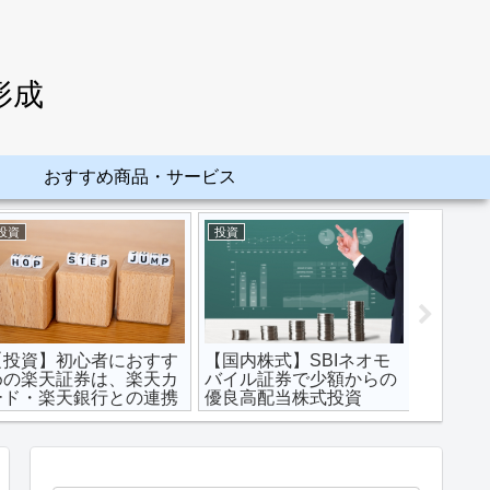
形成
おすすめ商品・サービス
投資
投資
FX
【FX基
アでの
【投資】初心者におすす
【国内株式】SBIネオモ
めの楽天証券は、楽天カ
バイル証券で少額からの
ード・楽天銀行との連携
優良高配当株式投資
でさらにお得！