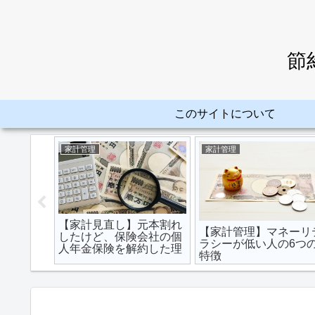
節
このサイトについて
家計管理
家計管理
Iネオモ
ポイント
きる！
申し込み
【家計見直し】元本割れ
【家計管理】マネーリ
したけど、保険会社の個
ラシーが低い人の6つ
人年金保険を解約した理
特徴
由