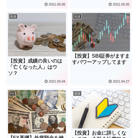
2021.05.06
2021.05.05
投資
投資
【投資】SBI証券がますま
【投資】成績の良いのは
すパワーアップしてます
「亡くなった人」はウ
ソ？
2021.05.04
2021.04.27
FX
投資
【投資】お金に詳しくな
【FX基礎】外貨預金を検