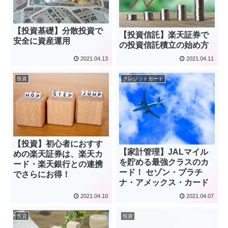
【投資基礎】分散投資で
【投資信託】楽天証券で
安全に資産運用
の投資信託積立の始め方
2021.04.13
2021.04.11
投資
クレジットカード
【投資】初心者におすす
【家計管理】JALマイル
めの楽天証券は、楽天カ
を貯める最強クラスのカ
ード・楽天銀行との連携
ード！ セゾン・プラチ
でさらにお得！
ナ・アメックス・カード
2021.04.10
2021.04.07
投資
投資