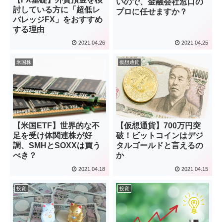
いので、金融会社窓口の
討している方に「超低レ
プロに任せますか？
バレッジFX」をおすすめ
する理由
2021.04.26
2021.04.25
米国株
仮想通貨
【米国ETF】世界的な不
【仮想通貨】700万円突
足を受け体関連株が好
破！ビットコインはデジ
調、SMHとSOXXは買う
タルゴールドと言えるの
べき？
か
2021.04.18
2021.04.15
投資
投資