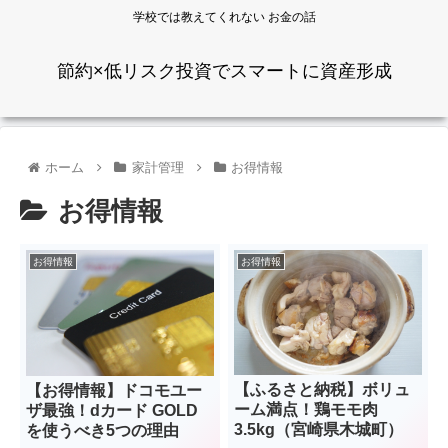
学校では教えてくれない お金の話
節約×低リスク投資でスマートに資産形成
ホーム
家計管理
お得情報
お得情報
お得情報
お得情報
【ふるさと納税】ボリュ
【お得情報】ドコモユー
ーム満点！鶏モモ肉
ザ最強！dカード GOLD
3.5kg（宮崎県木城町）
を使うべき5つの理由