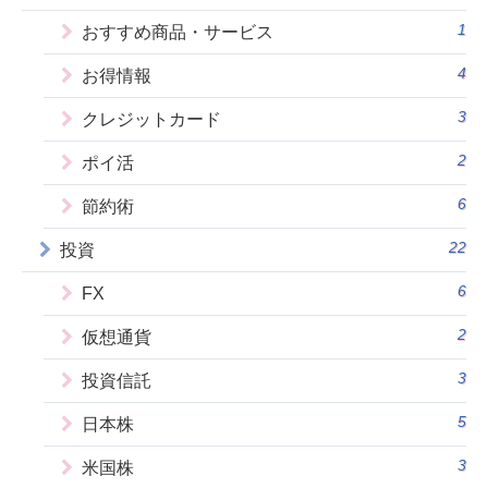
1
おすすめ商品・サービス
4
お得情報
3
クレジットカード
2
ポイ活
6
節約術
22
投資
6
FX
2
仮想通貨
3
投資信託
5
日本株
3
米国株