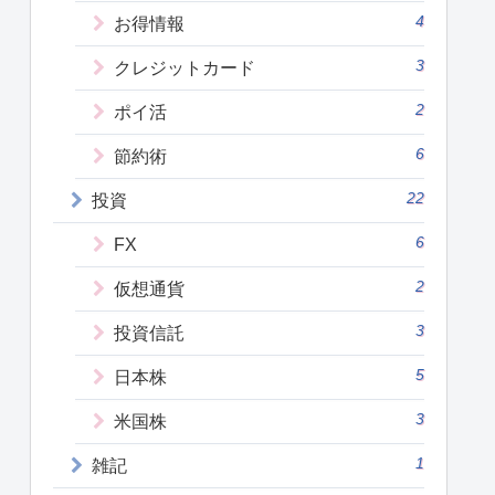
4
お得情報
3
クレジットカード
2
ポイ活
6
節約術
22
投資
6
FX
2
仮想通貨
3
投資信託
5
日本株
3
米国株
1
雑記