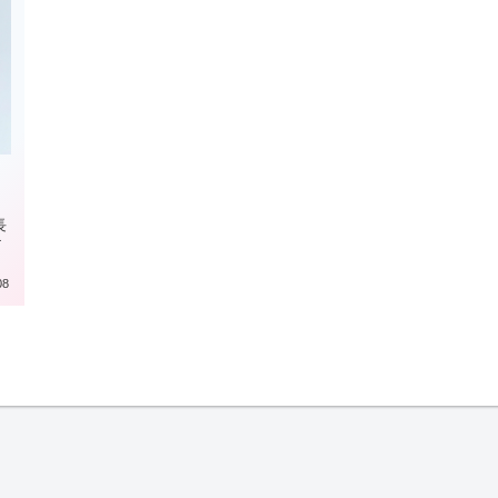
長
け
08